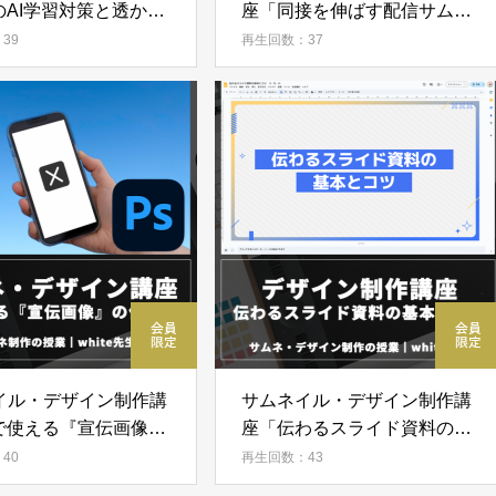
のAI学習対策と透かし
座「同接を伸ばす配信サムネ
ーターマーク)の作り
の作り方」
39
再生回数：37
イル・デザイン制作講
サムネイル・デザイン制作講
Xで使える『宣伝画像』
座「伝わるスライド資料の基
方」
本とコツ」
40
再生回数：43