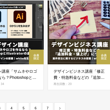
ン講座「サムネやロゴ
デザインビジネス講座「修正
ら？Photoshopと
費・特急料金などの『追加料
ratorの違い解説」
金・値上げ』について」
34
再生回数：20
3
4
5
6
7