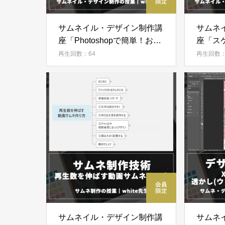
サムネイル・デザイン制作講
サムネ
座「Photoshopで簡単！お名
座「ス
前ロゴの作り方」
方」
再生回数：64
再生回数：
サムネイル・デザイン制作講
サムネ