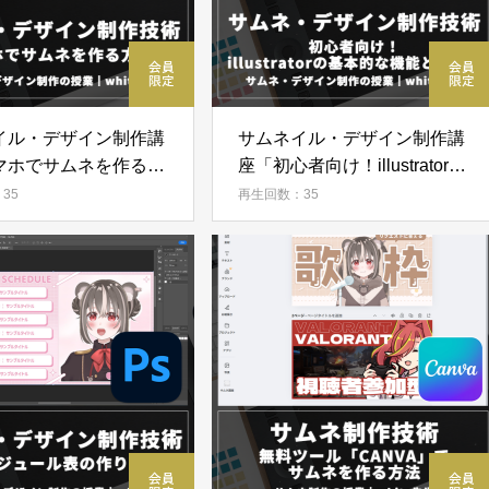
イル・デザイン制作講
サムネイル・デザイン制作講
マホでサムネを作る方
座「初心者向け！illustratorの
基本的な機能と使い方」
35
再生回数：35