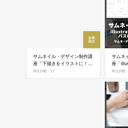
サムネイル・デザイン制作講
サムネ
座「下描きをイラストに！
座「ill
illustratorで画像トレースをす
説！パ
再生回数：22
再生回数：
る方法」
う」