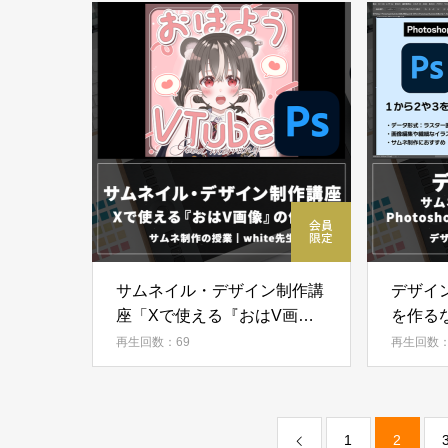
サムネイル・デザイン制作講
デザイ
座「Xで使える『おはV画
を作るな
像』の作り方」
illust
再生回数：69
再生回数：
1
2