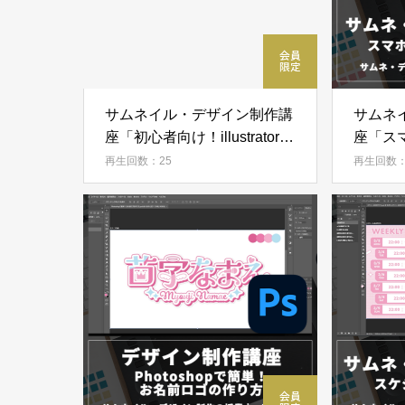
サムネイル・デザイン制作講
サムネ
座「初心者向け！illustratorの
座「ス
初期設定」
法」
再生回数：25
再生回数：