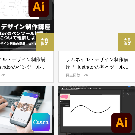
イル・デザイン制作講
サムネイル・デザイン制作講
ustratorのペンツール解
座「illustratorの基本ツールの
スについて理解しよ
使い方！簡単なイラストを作
26
再生回数：24
ってみよう」