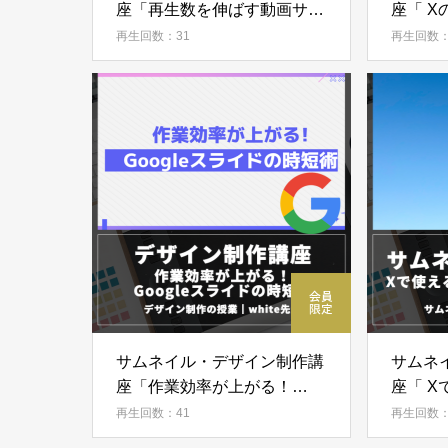
座「再生数を伸ばす動画サム
座「 X
ネ作り方」
(ウォ
再生回数：31
再生回数：
方」
サムネイル・デザイン制作講
サムネ
座「作業効率が上がる！
座「 
Googleスライドの時短術」
の作り
再生回数：41
再生回数：