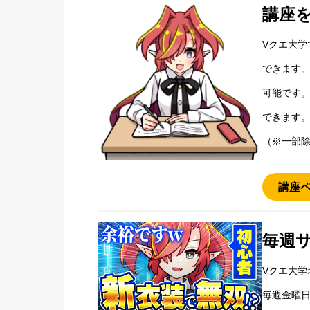
講座
Vクエ大学
できます
可能です。
できます
（※一部
講座
毎週
Vクエ大学
毎週金曜日