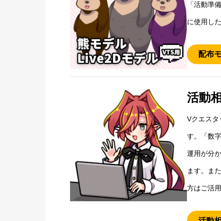
「活動準備
に使用し
配布
活動相
Vクエスタ
す。「数字
運用が分か
ます。ま
方はご活
活動