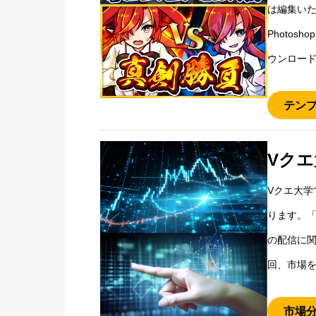
は編集いた
Photo
ウンロー
テン
Vク
Vクエ大学
ります。
の配信に関
回、市場
市場