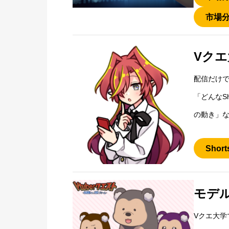
市場
Vクエ
配信だけで
「どんなS
の動き」
Sho
モデ
Vクエ大学