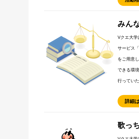
みん
Vクエ大学
サービス
をご用意
できる環境
行ってい
詳細
歌っ
Vクエ大学