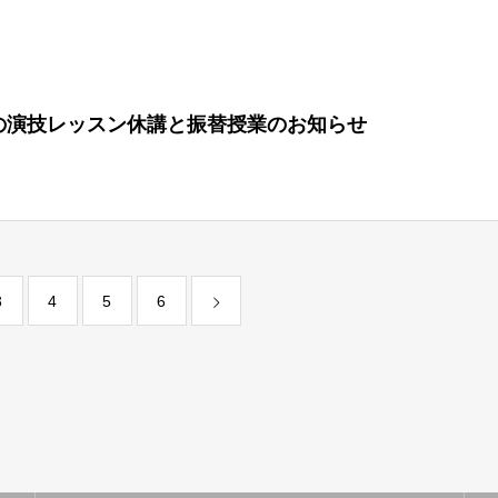
5(木)の演技レッスン休講と振替授業のお知らせ
3
4
5
6