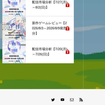
配信市場分析【7/27(月)
～8/2(日)】
新作ゲームレビュー【2
026/8/3～2026/8/9発売
分】
配信市場分析【7/20(月)
～7/26(日)】