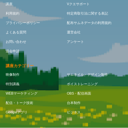
講座
Vクエサポート
利用規約
特定商取引法に関する表記
プライバシーポリシー
配布サムネデータの利用規約
よくある質問
運営会社
お問い合わせ
アンケート
退会申請
講座カテゴリー
映像制作
サムネイル・デザイン制作
特別講義
ボイストレーニング
WEBマーケティング
OBS・配信画面
配信・トーク技術
台本制作
Googleアプリ
ビジネス