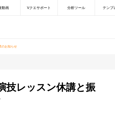
座動画
Vクエサポート
分析ツール
テンプ
授業のお知らせ
(木)の演技レッスン休講と振
せ