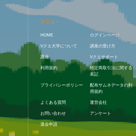
メニュー
HOME
ログインページ
Vクエ大学について
講座の受け方
講座
Vクエサポート
利用規約
特定商取引法に関する
表記
プライバシーポリシー
配布サムネデータの利
用規約
よくある質問
運営会社
お問い合わせ
アンケート
退会申請