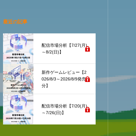
最近の記事
配信市場分析【7/27(月)
～8/2(日)】
新作ゲームレビュー【2
026/8/3～2026/8/9発売
分】
配信市場分析【7/20(月)
～7/26(日)】