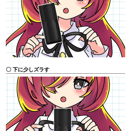
〇 下に少しズラす